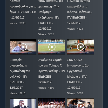
Κοινή η
Ήταν κάποτε... μια
Πολιτικά κίνητρα
πρωτοβουλία για το
χωματερή - Την
καταγγέλλει το
έργο - ITV ΕΙΔΗΣΕΙΣ
Τετάρτη η
Κέντρο Πρόνοιας -
- 12/6/2017
εκδήλωση - ITV
ITV ΕΙΔΗΣΕΙΣ -
ΕΙΔΗΣΕΙΣ -
12/6/2017
Views :
3638
12/6/2017
Views :
4624
Views :
3315
Ευκαιρία
Ανοίγει τα χαρτιά
Στον Όμιλο
ανάπτυξης η
του την Τρίτη, ο Γ.
Νιτσιάκου το 2ο
αξιοποίηση του
Χριστοβασίλης - ITV
Εργασιακό
μαλλιού - ITV
ΕΙΔΗΣΕΙΣ -
Μπάσκετ - ITV
ΕΙΔΗΣΕΙΣ -
12/6/2017
ΕΙΔΗΣΕΙΣ -
12/6/2017
12/6/2017
Views :
4199
Views :
3910
Views :
3876