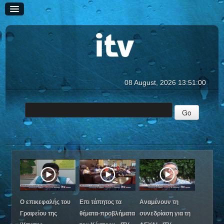
08 August, 2026
13:51:01
ΑΡΧΙΚΗ
ΕΙΔΗΣΕΙΣ
ΕΚΠΟΜΠΕΣ
ΙΣΤΟΡΙΕΣ
Puzzle
Περιβάλλον - Κυνήγι, Μύθοι και Αλήθειες
Παρέα με την Αθηνά
Ο επικεφαλής του
Επι τάπητος τα
Αναμένουν τη
REPLAY
Γραφείου της
θέματα-προβλήματα
συνεδρίαση για τη