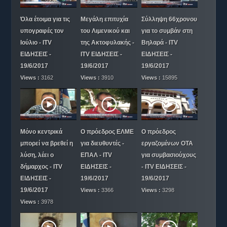
Όλα έτοιμα για τις
Μεγάλη επιτυχία
Σύλληψη 66χρονου
υπογραφές τον
του Λιμενικού και
για το συμβάν στη
Ιούλιο - ITV
της Ακτοφυλακής -
Βηλαρά - ITV
ΕΙΔΗΣΕΙΣ -
ITV ΕΙΔΗΣΕΙΣ -
ΕΙΔΗΣΕΙΣ -
19/6/2017
19/6/2017
19/6/2017
Views :
3162
Views :
3910
Views :
15895
Μόνο κεντρικά
Ο πρόεδρος ΕΛΜΕ
Ο πρόεδρος
μπορεί να βρεθεί η
για διευθυντές -
εργαζομένων ΟΤΑ
λύση, λέει ο
ΕΠΑΛ - ITV
για συμβασιούχους
δήμαρχος - ITV
ΕΙΔΗΣΕΙΣ -
- ITV ΕΙΔΗΣΕΙΣ -
ΕΙΔΗΣΕΙΣ -
19/6/2017
19/6/2017
19/6/2017
Views :
3366
Views :
3298
Views :
3978