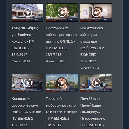
Τρεις συλλήψεις
Πρωτοβουλία
Μια σπουδαία
για διακίνηση
καθαρισμού από τα
έκθεση, με
κοκαΐνης - ITV
μέλη της ΟΝΝΕΔ -
σημαντικά
ΕΙΔΗΣΕΙΣ -
ITV ΕΙΔΗΣΕΙΣ -
μηνύματα - ITV
18/6/2017
18/6/2017
ΕΙΔΗΣΕΙΣ -
18/6/2017
Views :
4114
Views :
5661
Views :
3604
Κυριακάτικο
Τουρνουά
Πανελλήνιο
μουσικό πρωινό
ποδοσφαίρου από
Πρωτάθλημα
από το ARS NOVA -
το ΚΕΘΕΑ Ήπειρος
Παλαιμάχων
ITV ΕΙΔΗΣΕΙΣ -
- ITV ΕΙΔΗΣΕΙΣ -
Πετοσφαίρισης -
18/6/2017
18/6/2017
ITV ΕΙΔΗΣΕΙΣ -