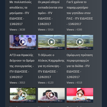
Με πολλαπλούς
Οι μικροί οδηγοί
Για 5 χρόνια το
αποδέκτες τα
εκπαιδεύονται στο
παραχωρητήριο
μηνύματα - ITV
τιμόνι - ITV
του γηπέδου στον
ΕΙΔΗΣΕΙΣ -
ΕΙΔΗΣΕΙΣ -
ΠΑΣ - ITV ΕΙΔΗΣΕΙΣ
13/6/2017
13/6/2017
- 13/6/2017
Views :
3638
Views :
5916
Views :
4386
ΑΓΣΙ και Ηρακλής
Τι δήλωσε ο
Ομόφωνη πρόταση
δείχνουν το δρόμο
Αλέκος Καχριμάνης
περιφερειαρχών
της συνεργασίας -
για τη σύσκεψη -
για τα διόδια - ITV
ITV ΕΙΔΗΣΕΙΣ -
ITV ΕΙΔΗΣΕΙΣ -
ΕΙΔΗΣΕΙΣ -
13/6/2017
12/6/2017
12/6/2017
Views :
3553
Views :
6120
Views :
4318