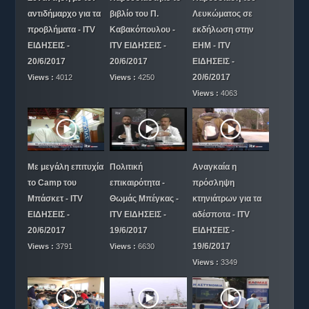
αντιδήμαρχο για τα
βιβλίο του Π.
Λευκώματος σε
Μυθιστορίες
προβλήματα - ITV
Καβακόπουλου -
εκδήλωση στην
ΕΠΙΚΟΙΝΩΝΙΑ
ΕΙΔΗΣΕΙΣ -
ITV ΕΙΔΗΣΕΙΣ -
ΕΗΜ - ITV
20/6/2017
20/6/2017
ΕΙΔΗΣΕΙΣ -
20/6/2017
Views :
4012
Views :
4250
Views :
4063
Με μεγάλη επιτυχία
Πολιτική
Αναγκαία η
το Camp του
επικαιρότητα -
πρόσληψη
Μπάσκετ - ITV
Θωμάς Μπέγκας -
κτηνιάτρων για τα
ΕΙΔΗΣΕΙΣ -
ITV ΕΙΔΗΣΕΙΣ -
αδέσποτα - ITV
20/6/2017
19/6/2017
ΕΙΔΗΣΕΙΣ -
19/6/2017
Views :
3791
Views :
6630
Views :
3349