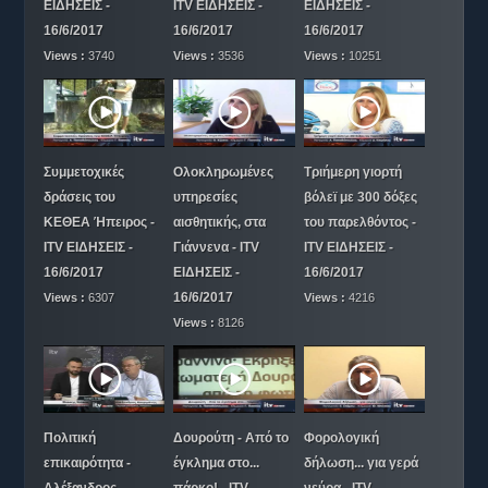
ΕΙΔΗΣΕΙΣ -
ITV ΕΙΔΗΣΕΙΣ -
ΕΙΔΗΣΕΙΣ -
16/6/2017
16/6/2017
16/6/2017
Views :
3740
Views :
3536
Views :
10251
Συμμετοχικές
Ολοκληρωμένες
Τριήμερη γιορτή
δράσεις του
υπηρεσίες
βόλεϊ με 300 δόξες
ΚΕΘΕΑ Ήπειρος -
αισθητικής, στα
του παρελθόντος -
ITV ΕΙΔΗΣΕΙΣ -
Γιάννενα - ITV
ITV ΕΙΔΗΣΕΙΣ -
16/6/2017
ΕΙΔΗΣΕΙΣ -
16/6/2017
16/6/2017
Views :
6307
Views :
4216
Views :
8126
Πολιτική
Δουρούτη - Από το
Φορολογική
επικαιρότητα -
έγκλημα στο...
δήλωση... για γερά