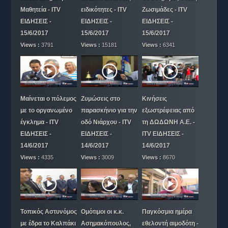
Μαθητεία - ITV
ειδικότητες - ITV
Ζωσιμάδες - ITV
ΕΙΔΗΣΕΙΣ -
ΕΙΔΗΣΕΙΣ -
ΕΙΔΗΣΕΙΣ -
15/6/2017
15/6/2017
15/6/2017
Views :
3791
Views :
15181
Views :
6341
Μαίνεται ο πόλεμος
Ζυμώσεις στο
Κινήσεις
με το οργανωμένο
παρασκήνιο για την
εξωστρέφειας από
έγκλημα - ITV
οδό Νιάρχου - ITV
τη ΔΩΔΩΝΗ Α.Ε. -
ΕΙΔΗΣΕΙΣ -
ΕΙΔΗΣΕΙΣ -
ITV ΕΙΔΗΣΕΙΣ -
14/6/2017
14/6/2017
14/6/2017
Views :
4335
Views :
3009
Views :
8670
Τοπικός Αστυνόμος
Ομότιμοι οι κ.κ.
Παγκόσμια ημέρα
με έδρα το Καλπάκι
Ασημακόπουλος,
εθελοντή αιμοδότη -