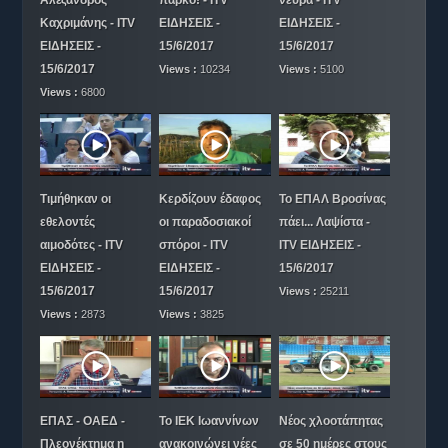
Αλέξανδρος
πάρκο! - ITV
νεύρα - ITV
Καχριμάνης - ITV
ΕΙΔΗΣΕΙΣ -
ΕΙΔΗΣΕΙΣ -
ΕΙΔΗΣΕΙΣ -
15/6/2017
15/6/2017
15/6/2017
Views :
10234
Views :
5100
Views :
6800
Τιμήθηκαν οι
Κερδίζουν έδαφος
Το ΕΠΑΛ Βροσίνας
εθελοντές
οι παραδοσιακοί
πάει... Λαψίστα -
αιμοδότες - ITV
σπόροι - ITV
ITV ΕΙΔΗΣΕΙΣ -
ΕΙΔΗΣΕΙΣ -
ΕΙΔΗΣΕΙΣ -
15/6/2017
15/6/2017
15/6/2017
Views :
25211
Views :
2873
Views :
3825
ΕΠΑΣ - ΟΑΕΔ -
Το ΙΕΚ Ιωαννίνων
Νέος χλοοτάπητας
Πλεονέκτημα η
ανακοινώνει νέες
σε 50 ημέρες στους