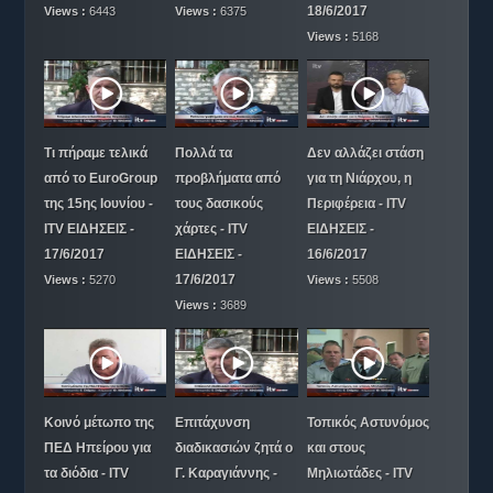
18/6/2017
Views :
6443
Views :
6375
Views :
5168
Τι πήραμε τελικά
Πολλά τα
Δεν αλλάζει στάση
από το EuroGroup
προβλήματα από
για τη Νιάρχου, η
της 15ης Ιουνίου -
τους δασικούς
Περιφέρεια - ITV
ITV ΕΙΔΗΣΕΙΣ -
χάρτες - ITV
ΕΙΔΗΣΕΙΣ -
17/6/2017
ΕΙΔΗΣΕΙΣ -
16/6/2017
17/6/2017
Views :
5270
Views :
5508
Views :
3689
Κοινό μέτωπο της
Επιτάχυνση
Τοπικός Αστυνόμος
ΠΕΔ Ηπείρου για
διαδικασιών ζητά ο
και στους
τα διόδια - ITV
Γ. Καραγιάννης -
Μηλιωτάδες - ITV