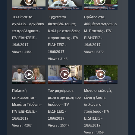
Τελείωσε το
Έρχεται το
Πρώτος στα
σχολείο... αρχίζουν
Φεστιβάλ του Ιτς
400μέτρα αντρών ο
τα προβλήματα -
Καλέ με σπουδαίες
Μ. Παππάς - ITV
ITV ΕΙΔΗΣΕΙΣ -
παραστάσεις - ITV
ΕΙΔΗΣΕΙΣ -
19/6/2017
ΕΙΔΗΣΕΙΣ -
19/6/2017
19/6/2017
Views :
4454
Views :
5372
Views :
3145
Πολιτική
Τον μαχαίρωσε
Μόνο οι εκλογές
επικαιρότητα -
μέσα στην μέση του
είναι η λύση,
Μερόπη Τζούφη -
δρόμου - ITV
δηλώνει ο
ITV ΕΙΔΗΣΕΙΣ -
ΕΙΔΗΣΕΙΣ -
πρόεδρος - ITV
16/6/2017
18/6/2017
ΕΙΔΗΣΕΙΣ -
18/6/2017
Views :
4267
Views :
25347
Views :
3859