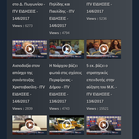
στο Δ. Πωγωνίου -
Πηλίδης και
ITV ΕΙΔΗΣΕΙΣ -
ITV ΕΙΔΗΣΕΙΣ -
Παυλίδης - ITV
14/6/2017
14/6/2017
ΕΙΔΗΣΕΙΣ -
Views :
5236
14/6/2017
Views :
6273
Views :
4794
Αισιοδοξία στον
Η Νιάρχου βάζει
5 εκ. βάζει ο
απόηχο της
φωτιά στις σχέσεις
στρατηγικός
συνέντευξης
Περιφέρειας -
επενδυτής στην
Χριστοβασίλη - ITV
Δήμου - ITV
αύξηση του Μ.Κ. -
ΕΙΔΗΣΕΙΣ -
ΕΙΔΗΣΕΙΣ -
ITV ΕΙΔΗΣΕΙΣ -
14/6/2017
13/6/2017
13/6/2017
Views :
2839
Views :
4743
Views :
15521