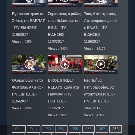
Εγκαινιάστηκαν οι
Σημαντικός ο ρόλος
Τους Απόστρατους
Στέγες της ΕΛΕΠΑΠ
των εθελοντών του
Αστυνομικούς, τιμά
- ITV ΕΙΔΗΣΕΙΣ -
Ε.Ε.Σ. - ITV
η ΕΛ.ΑΣ. - ITV
11/6/2017
ΕΙΔΗΣΕΙΣ -
ΕΙΔΗΣΕΙΣ -
11/6/2017
11/6/2017
Views :
4250
Views :
3400
Views :
14178
Ολοκληρώθηκε το
ΒΙΚΟΣ STREET
Νέο Τμήμα
Φεστιβάλ Αλιείας -
RELAYS, ξανά στα
Πτηνοτροφίας, θα
ITV ΕΙΔΗΣΕΙΣ -
Γιάννενα - ITV
αποκτησει το ΙΕΚ -
11/6/2017
ΕΙΔΗΣΕΙΣ -
ITV ΕΙΔΗΣΕΙΣ -
11/6/2017
10/6/2017
Views :
2839
Views :
3621
Views :
4760
Start
Prev
353
354
355
356
357
358