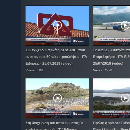
Συνεχίζει δυναμικά η ΔΩΔΩΝΗ, που
Σε Δανία - Αυστρία ''ταξ
ανακοίνωσε 50 νέες προσλήψεις - ITV
Επιμελητήριο - ITV Ειδ
Ειδήσεις - 25/07/2019 (video)
25/07/2019 (video)
Views :
5083
Views :
2720
Στη διαχείριση του υπολείμματος θα
Πρώτη φορά στα Γιάνν
κριθεί η μεταφορά - ITV Ειδήσεις -
Πανελλήνιο Συνέδριο 