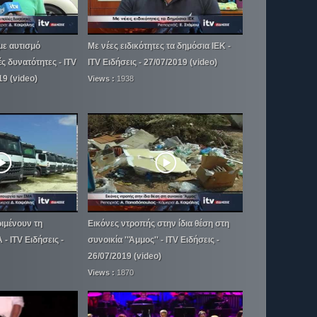
με αυτισμό
Με νέες ειδικότητες τα δημόσια ΙΕΚ -
 δυνατότητες - ITV
ITV Ειδήσεις - 27/07/2019 (video)
19 (video)
Views :
1938
ιμένουν τη
Εικόνες ντροπής στην ίδια θέση στη
- ITV Ειδήσεις -
συνοικία ''Άμμος'' - ITV Ειδήσεις -
26/07/2019 (video)
Views :
1870