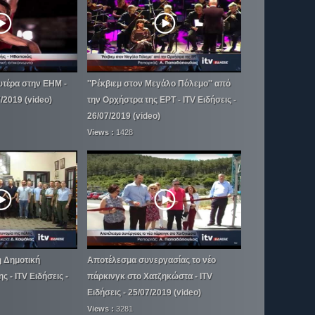
υτέρα στην ΕΗΜ -
''Ρέκβιεμ στον Μεγάλο Πόλεμο'' από
7/2019 (video)
την Ορχήστρα της ΕΡΤ - ITV Ειδήσεις -
26/07/2019 (video)
Views :
1428
 Δημοτική
Αποτέλεσμα συνεργασίας το νέο
 - ITV Ειδήσεις -
πάρκινγκ στο Χατζηκώστα - ITV
Ειδήσεις - 25/07/2019 (video)
Views :
3281