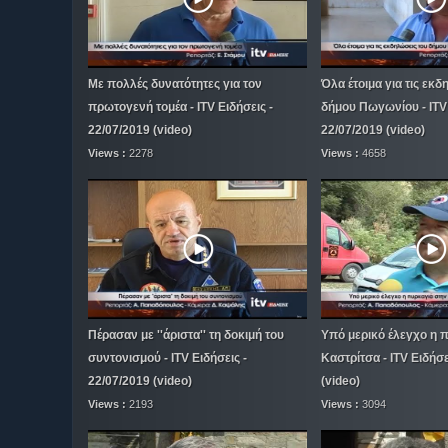
Με πολλές δυνατότητες για τον
Όλα έτοιμα για τις εκδ
πρωτογενή τομέα - ITV Ειδήσεις -
δήμου Πωγωνίου - ITV 
22/07/2019 (video)
22/07/2019 (video)
Views :
2278
Views :
4658
Πέρασαν με ''άριστα'' τη δοκιμή του
Υπό μερικό έλεγχο η 
συντονισμού - ITV Ειδήσεις -
Καστρίτσα - ITV Ειδήσε
22/07/2019 (video)
(video)
Views :
2193
Views :
3094