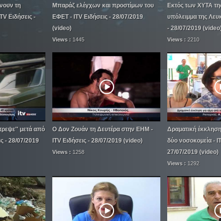
νουν τη
Μπαράζ ελέγχων και προστίμων του
Εκτός των ΧΥΤΑ τη
TV Ειδήσεις -
ΕΦΕΤ - ITV Ειδήσεις - 28/07/2019
υπόλειμμα της Λευκ
(video)
- 28/07/2019 (video
Views :
1445
Views :
2210
στρεψε'' μετά από
Ο Δον Ζουάν τη Δευτέρα στην ΕΗΜ -
Δραματική έκκληση 
ις - 28/07/2019
ITV Ειδήσεις - 28/07/2019 (video)
δύο νοσοκομεία - IT
27/07/2019 (video)
Views :
1258
Views :
1292