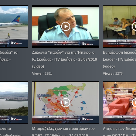
ιδεύει'' το
Δηλώνει ''παρών'' για την Ήπειρο, ο
Ενημέρωση δικαιού
ήσεις -
Κ. Σκούμας - ITV Ειδήσεις - 25/07/2019
Leader - ITV Ειδήσε
(video)
(video)
Views :
3281
Views :
2278
ενα το
Μπαράζ ελέγχων και προστίμων του
Αιτήσεις των δικα
Καρδιολογίας -
ΕΦΕΤ - ITV Ειδήσεις - 24/07/2019
στον ΟΚΠΑΠΑ - ITV