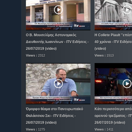
Ο Β. Μουσελίμης Αστυνομικός
Η Collete Piault ''επέ
Διευθυντής Ιωαννίνων - ITV Ειδήσεις -
40 χρόνια - ITV Ειδήσε
26/07/2019 (video)
(video)
Views :
2312
Views :
1513
Όμορφο θέαμα στο Πανευρωπαϊκό
Κάτι περισσότερο από
Θαλάσσιου Σκι - ITV Ειδήσεις -
ορεινού τρεξίματος - IT
26/07/2019 (video)
26/07/2019 (video)
Views :
1275
Views :
1411