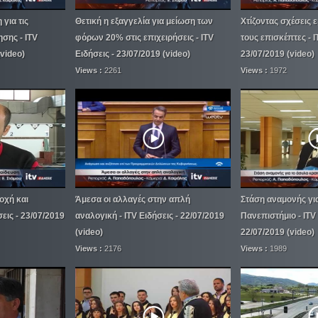
για τις
Θετική η εξαγγελία για μείωση των
Χτίζοντας σχέσεις 
ησης - ITV
φόρων 20% στις επιχειρήσεις - ITV
τους επισκέπτες - I
(video)
Ειδήσεις - 23/07/2019 (video)
23/07/2019 (video)
Views :
2261
Views :
1972
οχή και
Άμεσα οι αλλαγές στην απλή
Στάση αναμονής για
εις - 23/07/2019
αναλογική - ITV Ειδήσεις - 22/07/2019
Πανεπιστήμιο - ITV 
(video)
22/07/2019 (video)
Views :
2176
Views :
1989