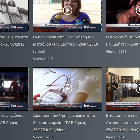
στρεψε'' μετά από
Πληρώθηκαν στην Κοινωφελή του
Ο Δον Ζουάν τη Δε
ις - 26/07/2019
Μετσόβου - ITV Ειδήσεις - 26/07/2019
ITV Ειδήσεις - 26/0
(video)
Views :
1751
Views :
1207
 ένας αγώνας
Δραματική έκκληση για αίμα από τα
Επανασυστήνεται η
V Ειδήσεις -
δύο νοσοκομεία - ITV Ειδήσεις -
Αστυνομία της πόλης
25/07/2019 (video)
25/07/2019 (video)
Views :
4165
Views :
4318