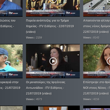
ηλώσεις του
Πορεία ανάπτυξης για το Τμήμα
Απαιτούνται αλλαγ
Ειδήσεις -
Χημείας - ITV Ειδήσεις - 22/07/2019
στους νέους δρόμους
(video)
22/07/2019 (video)
Views :
2159
Views :
8143
πυρκαγιά στην
Οι μινιατούρες της Ιφιγένειας
Επέστρεψε στο θρό
ις - 21/07/2019
Αντωνιάδου - ITV Ειδήσεις -
ΝΟΙ στους Νέους - I
21/07/2019 (video)
21/07/2019 (video)
Views :
4573
Views :
4216