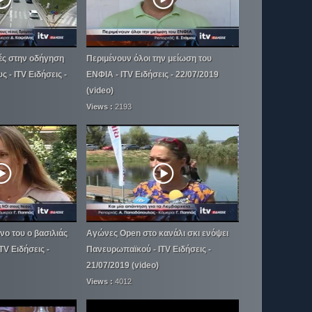
ές στην οδήγηση
Περιμένουν όλοι την μείωση του
 - ITV Ειδήσεις -
ΕΝΦΙΑ - ITV Ειδήσεις - 22/07/2019
(video)
Views :
2193
νο του ο βασιλιάς
Αγώνες Open στο κανάλι σκι ενόψει
TV Ειδήσεις -
Πανευρωπαϊκού - ITV Ειδήσεις -
21/07/2019 (video)
Views :
4012