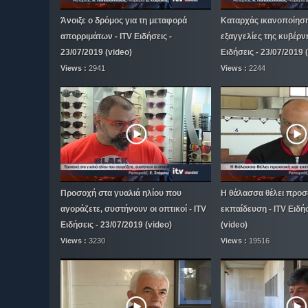
Άνοιξε ο δρόμος για τη μεταφορά
Καταρχάς ικανοποίηση 
απορριμάτων - ITV Ειδήσεις -
εξαγγελίες της κυβέρν
23/07/2019 (video)
Ειδήσεις - 23/07/2019 
Views :
2941
Views :
2244
Προσοχή στα γυαλιά ηλίου που
Η θάλασσα θέλει προσ
αγοράζετε, συστήνουν οι οπτικοί - ITV
εκπαίδευση - ITV Ειδήσ
Ειδήσεις - 23/07/2019 (video)
(video)
Views :
3230
Views :
19516