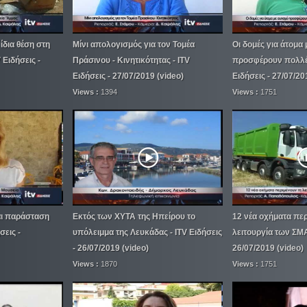
ίδια θέση στη
Μίνι απολογισμός για τον Τομέα
Οι δομές για άτομα 
V Ειδήσεις -
Πράσινου - Κινητικότητας - ITV
προσφέρουν πολλές
Ειδήσεις - 27/07/2019 (video)
Ειδήσεις - 27/07/20
Views :
1394
Views :
1751
ι παράσταση
Εκτός των ΧΥΤΑ της Ηπείρου το
12 νέα οχήματα περ
σεις -
υπόλειμμα της Λευκάδας - ITV Ειδήσεις
λειτουργία των ΣΜΑ 
- 26/07/2019 (video)
26/07/2019 (video)
Views :
1870
Views :
1751