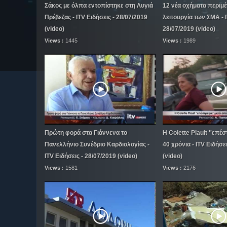
Σάκος με όλπα εντοπίστηκε στη Λυγιά
12 νέα οχήματα περιμέ
Πρέβεζας - ITV Ειδήσεις - 28/07/2019
λειτουργία των ΣΜΑ - I
(video)
28/07/2019 (video)
Views :
1445
Views :
1989
Πρώτη φορά στα Γιάννενα το
Η Colette Piault ''επέ
Πανελλήνιο Συνέδριο Καρδιολογίας -
40 χρόνια - ITV Ειδήσε
ITV Ειδήσεις - 28/07/2019 (video)
(video)
Views :
1581
Views :
2176