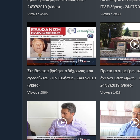
24/07/2019 (video)
ITV Ειδήσεις - 24/07/2
Views :
4505
Views :
2839
Στη Βόνιτσα βρέθηκε ο 86χρονος που
Πρώτα το συμφέρον τω
αγνοούνταν - ITV Ειδήσεις - 24/07/2019
όχι των υπαλλήλων - I
(video)
24/07/2019 (video)
Views :
2890
Views :
1428