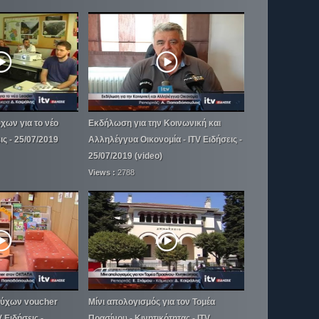
χων για το νέο
Εκδήλωση για την Κοινωνική και
ις - 25/07/2019
Αλληλέγγυα Οικονομία - ITV Ειδήσεις -
25/07/2019 (video)
Views :
2788
ιούχων voucher
Μίνι απολογισμός για τον Τομέα
 Ειδήσεις -
Πρασίνου - Κινητικότητας - ITV