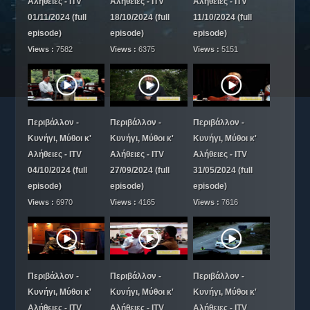
Αλήθειες - ITV
Αλήθειες - ITV
Αλήθειες - ITV
ΠΕΡΙΣΚΟΠΙΟ
01/11/2024 (full
18/10/2024 (full
11/10/2024 (full
Escapers
episode)
episode)
episode)
ΑΓΡΟΤΟΡΑΜΑ
Views :
7582
Views :
6375
Views :
5151
Αναζητώντας τις Ρίζες μας
Μεταξύ μας
Με τη Ματιά της Αγγελικής
Περιβάλλον -
Περιβάλλον -
Περιβάλλον -
ΑΛΑΝΑ
Κυνήγι, Μύθοι κ'
Κυνήγι, Μύθοι κ'
Κυνήγι, Μύθοι κ'
Έκθεσις
Αλήθειες - ITV
Αλήθειες - ITV
Αλήθειες - ITV
Sport Club
04/10/2024 (full
27/09/2024 (full
31/05/2024 (full
Press-A
episode)
episode)
episode)
Views :
6970
Views :
4165
Views :
7616
Υγεία και Διατροφή
ΔΙΑΦΟΡΑ
Διάφορα itv
Σήματα σταθμού
Περιβάλλον -
Περιβάλλον -
Περιβάλλον -
Διαφημιστικά itv
Κυνήγι, Μύθοι κ'
Κυνήγι, Μύθοι κ'
Κυνήγι, Μύθοι κ'
Αλήθειες - ITV
Αλήθειες - ITV
Αλήθειες - ITV
ΑΡΧΕΙΟ